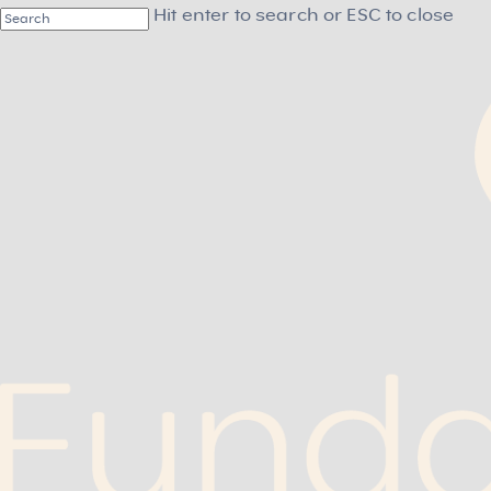
Skip
Hit enter to search or ESC to close
to
Close
main
Search
content