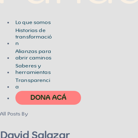
Menu
Lo que somos
Historias de
transformació
n
Alianzas para
abrir caminos
Saberes y
herramientas
Transparenci
a
DONA ACÁ
All Posts By
David Salazar