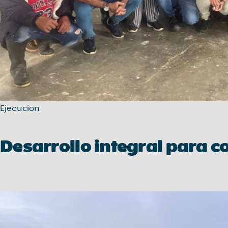
Ejecucion
Desarrollo integral para 
Conucos
sostenibles